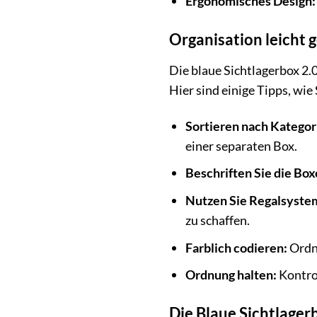
Ergonomisches Design:
Organisation leicht 
Die blaue Sichtlagerbox 2.0
Hier sind einige Tipps, wie
Sortieren nach Kategor
einer separaten Box.
Beschriften Sie die Box
Nutzen Sie Regalsyste
zu schaffen.
Farblich codieren:
Ordne
Ordnung halten:
Kontrol
Die Blaue Sichtlagerb