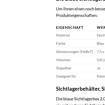
Um Ihnen einen noch besser
Produkteigenschaften:
EIGENSCHAFT
WE
Material
Hoch
Farbe
Blau 
Abmessungen (HxBxT)
7,5 x
Volumen
0,8 L
Stapelbar
Ja
Geeignet für
Klei
Sichtlagerbehälter, S
Die blaue Sichtlagerbox 2.