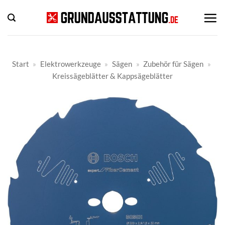
Zum
Inhalt
springen
Start
»
Elektrowerkzeuge
»
Sägen
»
Zubehör für Sägen
»
Kreissägeblätter & Kappsägeblätter