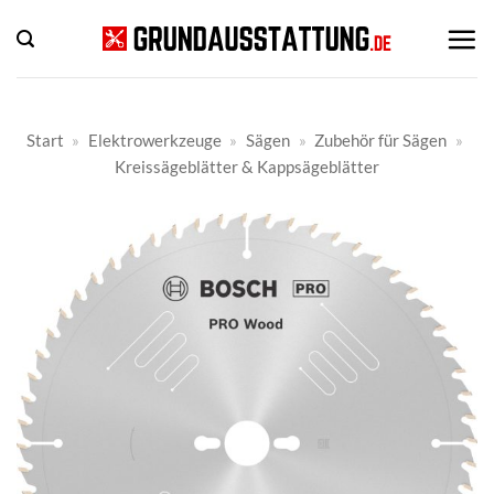
Zum
Inhalt
springen
Start
»
Elektrowerkzeuge
»
Sägen
»
Zubehör für Sägen
»
Kreissägeblätter & Kappsägeblätter