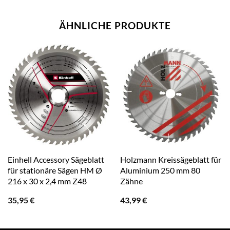
ÄHNLICHE PRODUKTE
Einhell Accessory Sägeblatt
Holzmann Kreissägeblatt für
für stationäre Sägen HM Ø
Aluminium 250 mm 80
216 x 30 x 2,4 mm Z48
Zähne
35,95
€
43,99
€