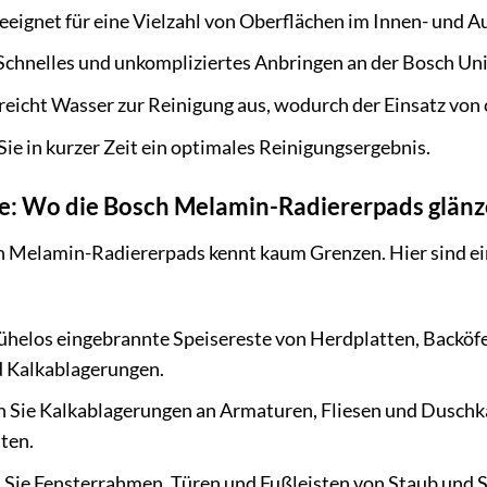
eignet für eine Vielzahl von Oberflächen im Innen- und A
Schnelles und unkompliziertes Anbringen an der Bosch Uni
reicht Wasser zur Reinigung aus, wodurch der Einsatz von
Sie in kurzer Zeit ein optimales Reinigungsergebnis.
: Wo die Bosch Melamin-Radiererpads glän
ch Melamin-Radiererpads kennt kaum Grenzen. Hier sind eini
ühelos eingebrannte Speisereste von Herdplatten, Backöfe
d Kalkablagerungen.
n Sie Kalkablagerungen an Armaturen, Fliesen und Duschk
ten.
 Sie Fensterrahmen, Türen und Fußleisten von Staub und 