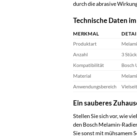
durch die abrasive Wirkun
Technische Daten im
MERKMAL
DETAI
Produktart
Melami
Anzahl
3 Stück
Kompatibilität
Bosch 
Material
Melam
Anwendungsbereich
Vielsei
Ein sauberes Zuhause
Stellen Sie sich vor, wie 
den Bosch Melamin-Radierer
Sie sonst mit mühsamem Sch