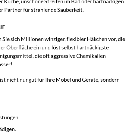
der Küche, unschöne Streifen im Bad oder hartnäckigen
 Partner für strahlende Sauberkeit.
ur
ie sich Millionen winziger, flexibler Häkchen vor, die
der Oberfläche ein und löst selbst hartnäckigste
igungsmittel, die oft aggressive Chemikalien
asser!
st nicht nur gut für Ihre Möbel und Geräte, sondern
stungen.
ädigen.