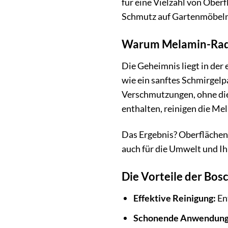
für eine Vielzahl von Ober
Schmutz auf Gartenmöbeln h
Warum Melamin-Radie
Die Geheimnis liegt in der 
wie ein sanftes Schmirgelpa
Verschmutzungen, ohne die
enthalten, reinigen die Me
Das Ergebnis? Oberflächen,
auch für die Umwelt und I
Die Vorteile der Bos
Effektive Reinigung:
En
Schonende Anwendung