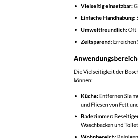
Vielseitig einsetzbar:
Ge
Einfache Handhabung:
Umweltfreundlich:
Oft 
Zeitsparend:
Erreichen 
Anwendungsbereiche
Die Vielseitigkeit der Bos
können:
Küche:
Entfernen Sie m
und Fliesen von Fett un
Badezimmer:
Beseitige
Waschbecken und Toilet
Wohnbereich:
Reinigen