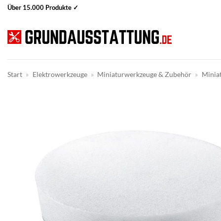
Zum
Über 15.000 Produkte ✓
Inhalt
springen
Start
»
Elektrowerkzeuge
»
Miniaturwerkzeuge & Zubehör
»
Minia