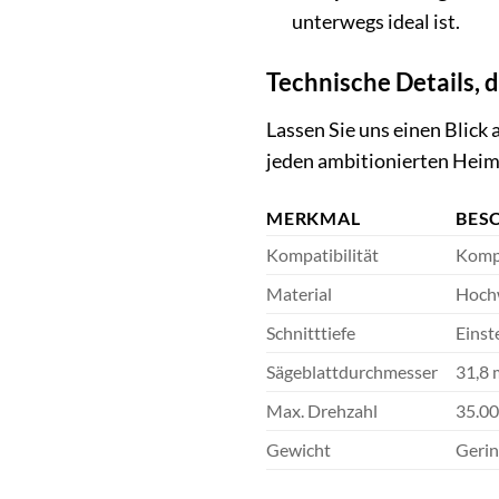
unterwegs ideal ist.
Technische Details, 
Lassen Sie uns einen Blick
jeden ambitionierten Hei
MERKMAL
BES
Kompatibilität
Kompa
Material
Hochw
Schnitttiefe
Einst
Sägeblattdurchmesser
31,8
Max. Drehzahl
35.0
Gewicht
Gerin