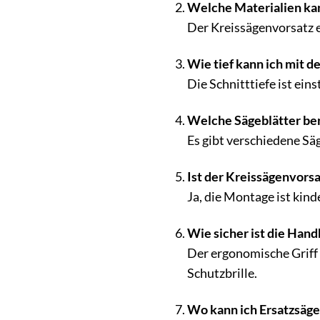
Welche Materialien ka
Der Kreissägenvorsatz e
Wie tief kann ich mit 
Die Schnitttiefe ist ein
Welche Sägeblätter ben
Es gibt verschiedene Säg
Ist der Kreissägenvors
Ja, die Montage ist kin
Wie sicher ist die Han
Der ergonomische Griff 
Schutzbrille.
Wo kann ich Ersatzsäge