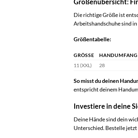
Größenübersicht: Fin
Die richtige Größe ist en
Arbeitshandschuhe sind in 
Größentabelle:
GRÖSSE
HANDUMFANG 
11 (XXL)
28
So misst du deinen Handu
entspricht deinem Handum
Investiere in deine 
Deine Hände sind dein wic
Unterschied. Bestelle jetz