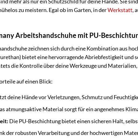
ind mehr als nur ein Schutzschild für deine Hände. Sie sind
helos zu meistern. Egal ob im Garten, in der
Werkstatt
, 
ny Arbeitshandschuhe mit PU-Beschichtung 
ndschuhe zeichnen sich durch eine Kombination aus hoc
ethan) bietet eine hervorragende Abriebfestigkeit und sorg
 stets die Kontrolle über deine Werkzeuge und Materialien,
rteile auf einen Blick:
zt deine Hände vor Verletzungen, Schmutz und Feuchtigke
s atmungsaktive Material sorgt für ein angenehmes Klima
eit:
Die PU-Beschichtung bietet einen sicheren Halt, selbs
k der robusten Verarbeitung und der hochwertigen Materi