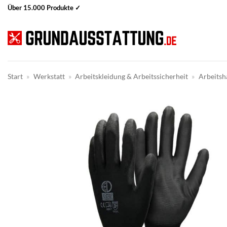
Zum
Über 15.000 Produkte ✓
Inhalt
springen
Start
»
Werkstatt
»
Arbeitskleidung & Arbeitssicherheit
»
Arbeits