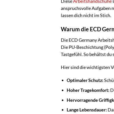
Diese
Arbeitshandschuhe
s
anspruchsvolle Aufgaben mü
lassen dich nicht im Stich.
Warum die ECD Germa
Die ECD Germany Arbeitsha
Die PU-Beschichtung (Polyur
Tastgefühl. So behältst du
Hier sind die wichtigsten Vo
Optimaler Schutz:
Schüt
Hoher Tragekomfort:
Da
Hervorragende Griffigk
Lange Lebensdauer:
Dan