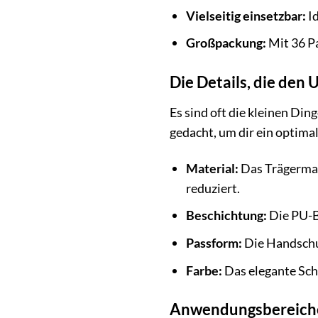
Vielseitig einsetzbar:
Id
Großpackung:
Mit 36 P
Die Details, die den
Es sind oft die kleinen Di
gedacht, um dir ein optimal
Material:
Das Trägermat
reduziert.
Beschichtung:
Die PU-B
Passform:
Die Handschuh
Farbe:
Das elegante Sch
Anwendungsbereiche