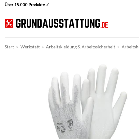
Zum
Über 15.000 Produkte ✓
Inhalt
springen
Start
»
Werkstatt
»
Arbeitskleidung & Arbeitssicherheit
»
Arbeits