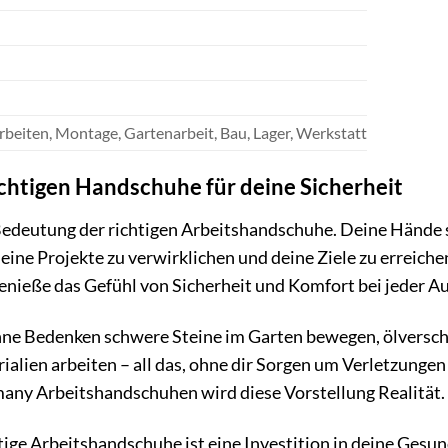
beiten, Montage, Gartenarbeit, Bau, Lager, Werkstatt
chtigen Handschuhe für deine Sicherheit
edeutung der richtigen Arbeitshandschuhe. Deine Hände si
 deine Projekte zu verwirklichen und deine Ziele zu erreic
nieße das Gefühl von Sicherheit und Komfort bei jeder A
 ohne Bedenken schwere Steine im Garten bewegen, ölverschm
rialien arbeiten – all das, ohne dir Sorgen um Verletzun
ny Arbeitshandschuhen wird diese Vorstellung Realität.
ige Arbeitshandschuhe ist eine Investition in deine Gesund