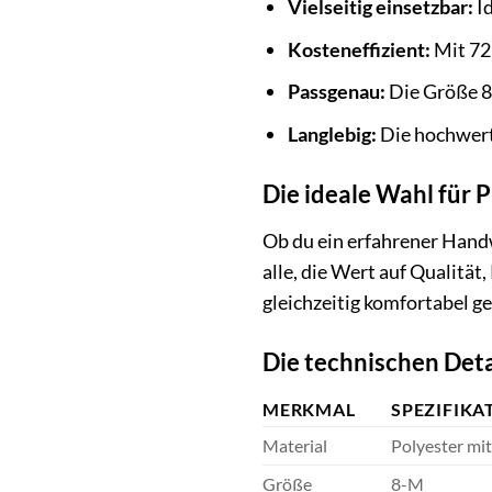
Vielseitig einsetzbar:
Id
Kosteneffizient:
Mit 72
Passgenau:
Die Größe 8
Langlebig:
Die hochwerti
Die ideale Wahl für 
Ob du ein erfahrener Hand
alle, die Wert auf Qualitä
gleichzeitig komfortabel g
Die technischen Deta
MERKMAL
SPEZIFIKA
Material
Polyester mi
Größe
8-M