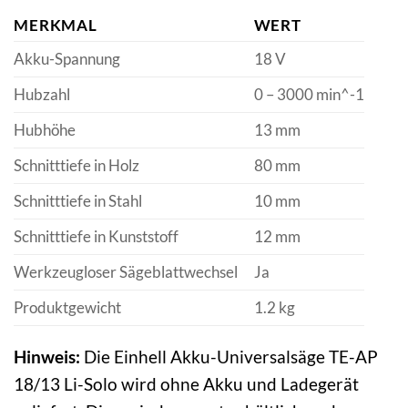
MERKMAL
WERT
Akku-Spannung
18 V
Hubzahl
0 – 3000 min^-1
Hubhöhe
13 mm
Schnitttiefe in Holz
80 mm
Schnitttiefe in Stahl
10 mm
Schnitttiefe in Kunststoff
12 mm
Werkzeugloser Sägeblattwechsel
Ja
Produktgewicht
1.2 kg
Hinweis:
Die Einhell Akku-Universalsäge TE-AP
18/13 Li-Solo wird ohne Akku und Ladegerät