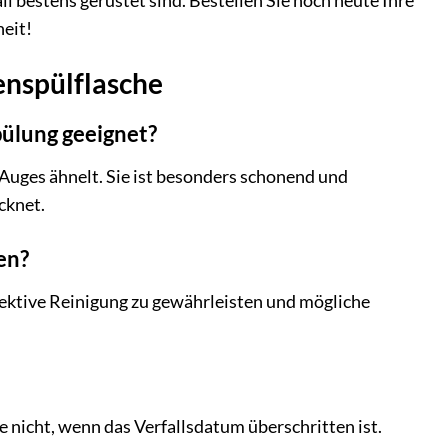
ll bestens gerüstet sind. Bestellen Sie noch heute Ihre
heit!
enspülflasche
pülung geeignet?
 Auges ähnelt. Sie ist besonders schonend und
cknet.
en?
fektive Reinigung zu gewährleisten und mögliche
 nicht, wenn das Verfallsdatum überschritten ist.