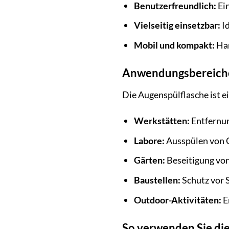
Benutzerfreundlich:
Ein
Vielseitig einsetzbar:
Id
Mobil und kompakt:
Han
Anwendungsbereiche 
Die Augenspülflasche ist e
Werkstätten:
Entfernun
Labore:
Ausspülen von C
Gärten:
Beseitigung von
Baustellen:
Schutz vor 
Outdoor-Aktivitäten:
E
So verwenden Sie die