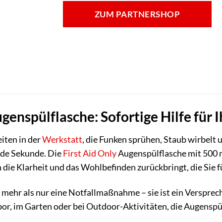
ZUM PARTNERSHOP
genspülflasche: Sofortige Hilfe für 
eiten in der
Werkstatt
, die Funken sprühen, Staub wirbelt 
ede Sekunde. Die
First Aid Only
Augenspülflasche mit 500 m
n die Klarheit und das Wohlbefinden zurückbringt, die Sie f
 mehr als nur eine Notfallmaßnahme – sie ist ein Versprech
bor, im Garten oder bei Outdoor-Aktivitäten, die Augenspül