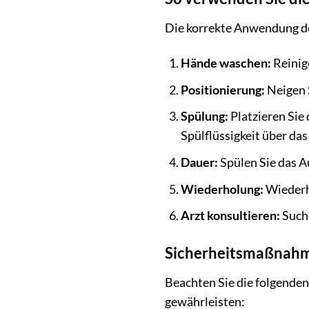
Die korrekte Anwendung der
Hände waschen:
Reinig
Positionierung:
Neigen S
Spülung:
Platzieren Sie
Spülflüssigkeit über das
Dauer:
Spülen Sie das A
Wiederholung:
Wiederho
Arzt konsultieren:
Suche
Sicherheitsmaßnahm
Beachten Sie die folgende
gewährleisten: