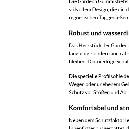
Die Gardena Gummistiefel L
stilvollem Design, die dich
regnerischen Tag genießen m
Robust und wasserdic
Das Herzstück der Gardena 
langlebig, sondern auch ab
bleiben. Der niedrige Scha
Die spezielle Profilsohle 
Wegen oder unebenem Gelän
Schutz vor Stößen und Abri
Komfortabel und atm
Neben dem Schutzfaktor le
Innenfutter ausgestattet, 