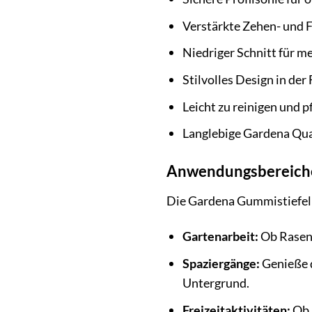
Verstärkte Zehen- und F
Niedriger Schnitt für m
Stilvolles Design in de
Leicht zu reinigen und p
Langlebige Gardena Qua
Anwendungsbereiche:
Die Gardena Gummistiefel L
Gartenarbeit:
Ob Rasen 
Spaziergänge:
Genieße d
Untergrund.
Freizeitaktivitäten:
Ob 