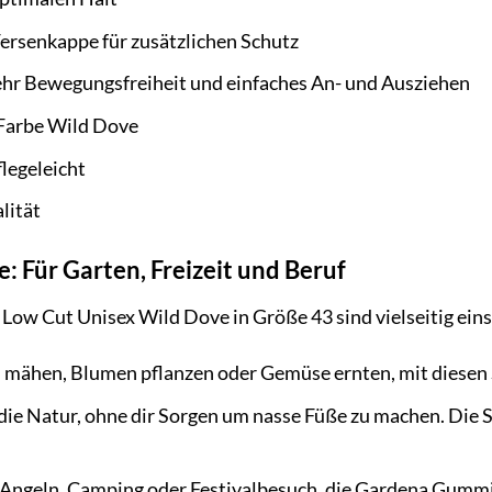
ersenkappe für zusätzlichen Schutz
ehr Bewegungsfreiheit und einfaches An- und Ausziehen
r Farbe Wild Dove
flegeleicht
lität
 Für Garten, Freizeit und Beruf
ow Cut Unisex Wild Dove in Größe 43 sind vielseitig einset
mähen, Blumen pflanzen oder Gemüse ernten, mit diesen St
ie Natur, ohne dir Sorgen um nasse Füße zu machen. Die S
Angeln, Camping oder Festivalbesuch, die Gardena Gummisti