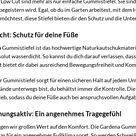
ow Cut sind mehr als nur einfache Gummistiefel. Sie sin
 begeistern wird. Egal, ob du im Garten arbeitest, mit dem
öchtest, diese Stiefel bieten dir den Schutz und die Unte
ht: Schutz für deine Füße
Gummistiefel ist das hochwertige Naturkautschukmaterial
solut wasserdicht. So kannst du dich darauf verlassen, da
ft bietet dir dabei ausreichend Bewegungsfreiheit und Kom
der Gummistiefel sorgt für einen sicheren Halt auf jedem U
de unterwegs bist, du behältst immer die Kontrolle. Die 
eb, sodass du deine Füße auch bei anspruchsvollen Aufga
ungsaktiv: Ein angenehmes Tragegefühl
gen wir großen Wert auf den Komfort. Die Gardena Gummi
das für ein angenehmes Fußklima sorgt. So werden Schweiß