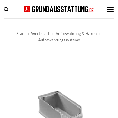
Zum
Inhalt
springen
Start
»
Werkstatt
»
Aufbewahrung & Haken
»
Aufbewahrungssysteme