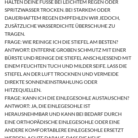
HALTEN DEINE FÜSSE BEI LEICHTEM REGEN ODER S
PRITZWASSER TROCKEN. BEI STARKEM ODER D
AUERHAFTEM REGEN EMPFEHLEN WIR JEDOCH, Z
USÄTZLICHE WASSERDICHTE ÜBERSCHUHE ZU T
RAGEN.
FRAGE: WIE REINIGE ICH DIE STIEFEL AM BESTEN?
ANTWORT: ENTFERNE GROBEN SCHMUTZ MIT EINER
BÜRSTE UND REINIGE DIE STIEFEL ANSCHLIESSEND MIT E
INEM FEUCHTEN TUCH UND MILDER SEIFE. LASS DIE S
TIEFEL AN DER LUFT TROCKNEN UND VERMEIDE D
IREKTE SONNENEINSTRAHLUNG ODER H
ITZEQUELLEN.
FRAGE: KANN ICH DIE EINLEGESOHLE AUSTAUSCHEN?
ANTWORT: JA, DIE EINLEGESOHLE IST
HERAUSNEHMBAR UND KANN BEI BEDARF DURCH
EINE ORTHOPÄDISCHE EINLEGESOHLE ODER EINE
ANDERE KOMFORTABLERE EINLEGESOHLE ERSETZT
WERDEN. ACHTE DARAUF, DASS DIE NEUE