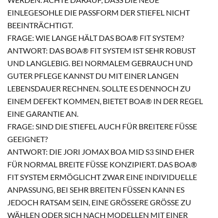
EINLEGESOHLE DIE PASSFORM DER STIEFEL NICHT
BEEINTRÄCHTIGT.
FRAGE: WIE LANGE HÄLT DAS BOA® FIT SYSTEM?
ANTWORT: DAS BOA® FIT SYSTEM IST SEHR ROBUST
UND LANGLEBIG. BEI NORMALEM GEBRAUCH UND
GUTER PFLEGE KANNST DU MIT EINER LANGEN
LEBENSDAUER RECHNEN. SOLLTE ES DENNOCH ZU
EINEM DEFEKT KOMMEN, BIETET BOA® IN DER REGEL
EINE GARANTIE AN.
FRAGE: SIND DIE STIEFEL AUCH FÜR BREITERE FÜSSE G
EEIGNET?
ANTWORT: DIE JORI JOMAX BOA MID S3 SIND EHER
FÜR NORMAL BREITE FÜSSE KONZIPIERT. DAS BOA® F
IT SYSTEM ERMÖGLICHT ZWAR EINE INDIVIDUELLE A
NPASSUNG, BEI SEHR BREITEN FÜSSEN KANN ES JE
DOCH RATSAM SEIN, EINE GRÖSSERE GRÖSSE ZU WÄHL
EN ODER SICH NACH MODELLEN MIT EINER BREI