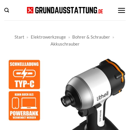
Zum
Inhalt
springen
Start
»
Elektrowerkzeuge
»
Bohrer & Schrauber
»
Akkuschrauber