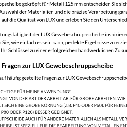
scheibe gekröpft für Metall 125 mm entscheiden Sie sich 
e Auswahl der Materialien und die präzise Verarbeitung ga
h auf die Qualität von LUX und erleben Sie den Unterschied
istungsfähigkeit der LUX Gewebeschruppscheibe inspiriere
 Sie, wie einfach es sein kann, perfekte Ergebnisse zu erz
hr Schlüssel zu einer erfolgreichen handwerklichen Zukun
te Fragen zur LUX Gewebeschruppscheibe
 auf häufig gestellte Fragen zur LUX Gewebeschruppscheib
RICHTIGE FÜR MEINE ANWENDUNG?
GT VON DER ART DER ARBEIT AB. FÜR GROBE ARBEITEN, WI
 SICH EINE GROBE KÖRNUNG (Z.B. P40 ODER P60). FÜR FEINER
 P80 ODER P120) BESSER GEEIGNET.
UPPSCHEIBE AUCH FÜR ANDERE MATERIALIEN ALS METALL V
EIBE IST SPEZIELL FÜR DIE BEARBEITUNG VON METALLEN 