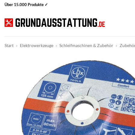
Zum
Über 15.000 Produkte ✓
Inhalt
springen
Start
»
Elektrowerkzeuge
»
Schleifmaschinen & Zubehör
»
Zubehör 