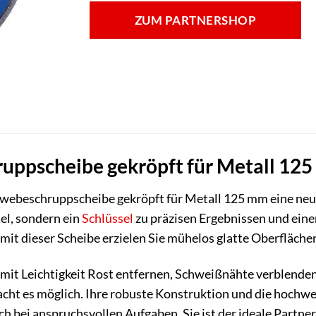
ZUM PARTNERSHOP
pscheibe gekröpft für Metall 125 m
ebeschruppscheibe gekröpft für Metall 125 mm eine neu
tel, sondern ein
Schlüssel
zu präzisen Ergebnissen und eine
mit dieser Scheibe erzielen Sie mühelos glatte Oberfläch
Sie mit Leichtigkeit Rost entfernen, Schweißnähte verblend
t es möglich. Ihre robuste Konstruktion und die hochwer
ch bei anspruchsvollen Aufgaben. Sie ist der ideale Partne