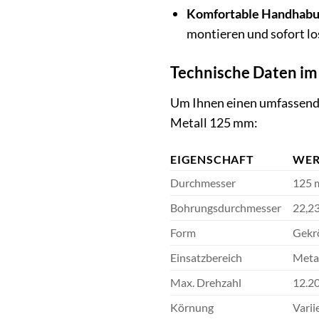
Komfortable Handhabu
montieren und sofort lo
Technische Daten im
Um Ihnen einen umfassende
Metall 125 mm:
EIGENSCHAFT
WER
Durchmesser
125
Bohrungsdurchmesser
22,2
Form
Gekr
Einsatzbereich
Meta
Max. Drehzahl
12.2
Körnung
Varii