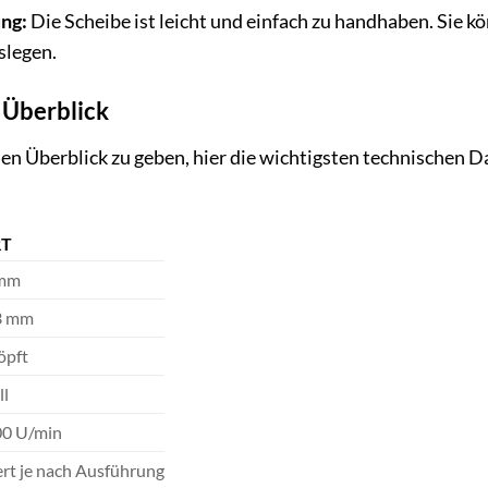
ng:
Die Scheibe ist leicht und einfach zu handhaben. Sie k
slegen.
 Überblick
n Überblick zu geben, hier die wichtigsten technischen 
T
 mm
3 mm
öpft
ll
00 U/min
ert je nach Ausführung