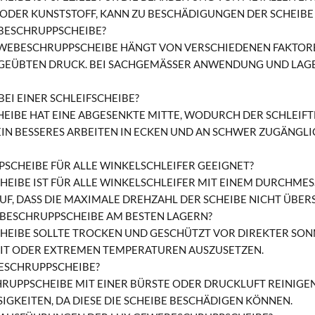
LZ ODER KUNSTSTOFF, KANN ZU BESCHÄDIGUNGEN DER SCHEIB
EBESCHRUPPSCHEIBE?
WEBESCHRUPPSCHEIBE HÄNGT VON VERSCHIEDENEN FAKTOREN A
EÜBTEN DRUCK. BEI SACHGEMÄSSER ANWENDUNG UND LAGERU
EI EINER SCHLEIFSCHEIBE?
HEIBE HAT EINE ABGESENKTE MITTE, WODURCH DER SCHLEIF
IN BESSERES ARBEITEN IN ECKEN UND AN SCHWER ZUGÄNGLI
PSCHEIBE FÜR ALLE WINKELSCHLEIFER GEEIGNET?
EIBE IST FÜR ALLE WINKELSCHLEIFER MIT EINEM DURCHME
AUF, DASS DIE MAXIMALE DREHZAHL DER SCHEIBE NICHT ÜBER
EBESCHRUPPSCHEIBE AM BESTEN LAGERN?
HEIBE SOLLTE TROCKEN UND GESCHÜTZT VOR DIREKTER SO
KEIT ODER EXTREMEN TEMPERATUREN AUSZUSETZEN.
BESCHRUPPSCHEIBE?
RUPPSCHEIBE MIT EINER BÜRSTE ODER DRUCKLUFT REINIGEN
IGKEITEN, DA DIESE DIE SCHEIBE BESCHÄDIGEN KÖNNEN.