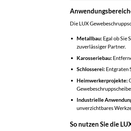
Anwendungsbereiche
Die LUX Gewebeschruppsche
Metallbau:
Egal ob Sie 
zuverlässiger Partner.
Karosseriebau:
Entferne
Schlosserei:
Entgraten S
Heimwerkerprojekte:
O
Gewebeschruppscheibe hi
Industrielle Anwendun
unverzichtbares Werkze
So nutzen Sie die L