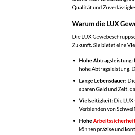
Qualität und Zuverlässigkei
Warum die LUX Gewe
Die LUX Gewebeschruppschei
Zukunft. Sie bietet eine Vi
Hohe Abtragsleistung:
hohe Abtragsleistung. 
Lange Lebensdauer:
Die
sparen Geld und Zeit, d
Vielseitigkeit:
Die LUX G
Verblenden von Schweiß
Hohe
Arbeitssicherhei
können präzise und kont