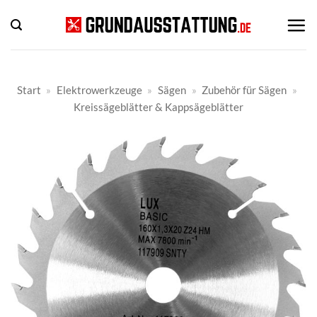
Zum
Inhalt
springen
Start
»
Elektrowerkzeuge
»
Sägen
»
Zubehör für Sägen
»
Kreissägeblätter & Kappsägeblätter