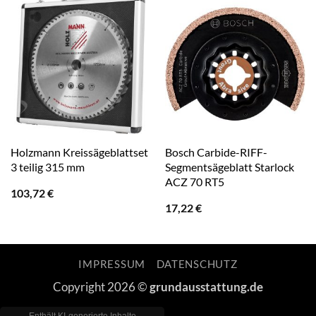
Holzmann Kreissägeblattset
Bosch Carbide-RIFF-
3 teilig 315 mm
Segmentsägeblatt Starlock
ACZ 70 RT5
103,72
€
17,22
€
IMPRESSUM
DATENSCHUTZ
Copyright 2026 ©
grundausstattung.de