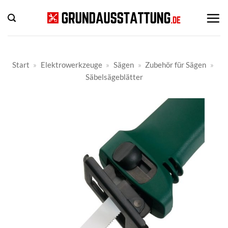
Zum
Inhalt
springen
Start
»
Elektrowerkzeuge
»
Sägen
»
Zubehör für Sägen
»
Säbelsägeblätter