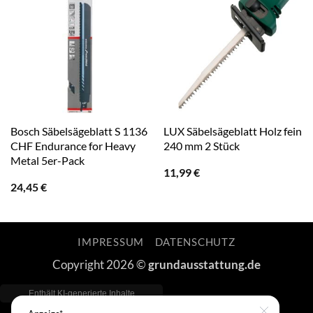
Bosch Säbelsägeblatt S 1136
LUX Säbelsägeblatt Holz fein
CHF Endurance for Heavy
240 mm 2 Stück
Metal 5er-Pack
11,99
€
24,45
€
IMPRESSUM
DATENSCHUTZ
Copyright 2026 ©
grundausstattung.de