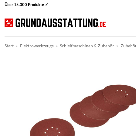
Zum
Über 15.000 Produkte ✓
Inhalt
springen
Start
»
Elektrowerkzeuge
»
Schleifmaschinen & Zubehör
»
Zubehör 