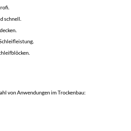
rofi.
d schnell.
decken.
chleifleistung.
hleifblöcken.
ielzahl von Anwendungen im Trockenbau: