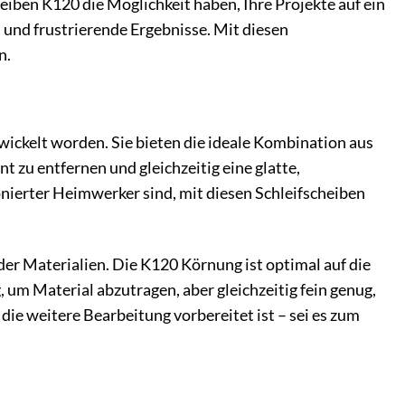
eiben K120 die Möglichkeit haben, Ihre Projekte auf ein
und frustrierende Ergebnisse. Mit diesen
n.
wickelt worden. Sie bieten die ideale Kombination aus
 zu entfernen und gleichzeitig eine glatte,
ionierter Heimwerker sind, mit diesen Schleifscheiben
er Materialien. Die K120 Körnung ist optimal auf die
um Material abzutragen, aber gleichzeitig fein genug,
 die weitere Bearbeitung vorbereitet ist – sei es zum