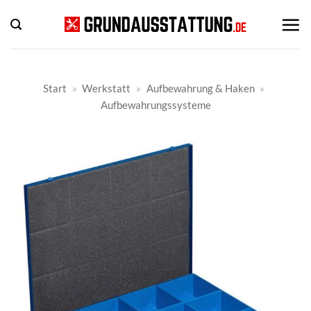
Zum
Inhalt
springen
Start
»
Werkstatt
»
Aufbewahrung & Haken
»
Aufbewahrungssysteme