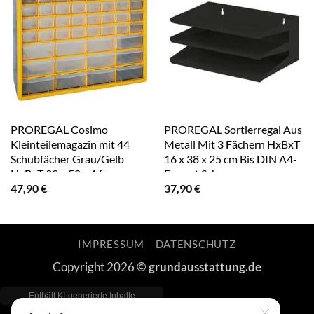
PROREGAL Cosimo
PROREGAL Sortierregal Aus
Kleinteilemagazin mit 44
Metall Mit 3 Fächern HxBxT
Schubfächer Grau/Gelb
16 x 38 x 25 cm Bis DIN A4-
HxBxT 39 x 50 x 16 cm
Format Schwarz
47,90
€
37,90
€
Kleinteileregal
Sortimentsboxen
Sortimentskastenregal
IMPRESSUM
DATENSCHUTZ
Copyright 2026 ©
grundausstattung.de