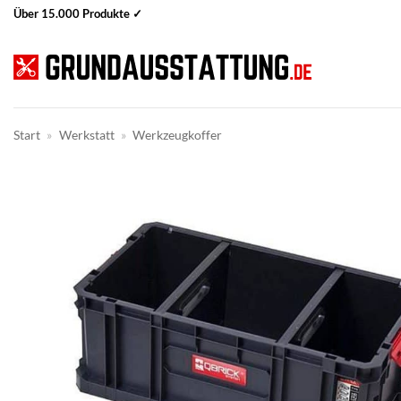
Zum
Über 15.000 Produkte ✓
Inhalt
springen
Start
»
Werkstatt
»
Werkzeugkoffer