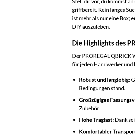
Stell dir vor, du kommst 
griffbereit. Kein langes S
ist mehr als nur eine Box; 
DIY auszuleben.
Die Highlights des
Der PROREGAL QBRICK Werkz
für jeden Handwerker und H
Robust und langlebig:
G
Bedingungen stand.
Großzügiges Fassungs
Zubehör.
Hohe Traglast:
Dank sei
Komfortabler Transpor