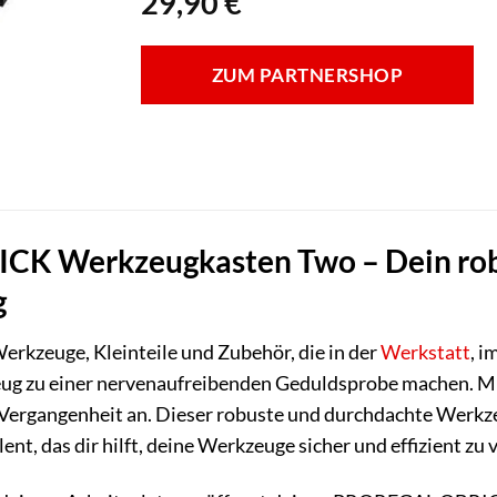
29,90
€
ZUM PARTNERSHOP
 Werkzeugkasten Two – Dein robus
g
erkzeuge, Kleinteile und Zubehör, die in der
Werkstatt
, i
eug zu einer nervenaufreibenden Geduldsprobe machen. 
 Vergangenheit an. Dieser robuste und durchdachte Werkze
ent, das dir hilft, deine Werkzeuge sicher und effizient zu