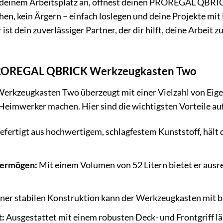
an deinem Arbeitsplatz an, öffnest deinen PROREGAL QBRI
uchen, kein Ärgern – einfach loslegen und deine Projekte m
er ist dein zuverlässiger Partner, der dir hilft, deine Arbe
 PROREGAL QBRICK Werkzeugkasten Two
eugkasten Two überzeugt mit einer Vielzahl von Eigensc
eimwerker machen. Hier sind die wichtigsten Vorteile auf
efertigt aus hochwertigem, schlagfestem Kunststoff, häl
vermögen:
Mit einem Volumen von 52 Litern bietet er ausr
ner stabilen Konstruktion kann der Werkzeugkasten mit bi
t:
Ausgestattet mit einem robusten Deck- und Frontgriff