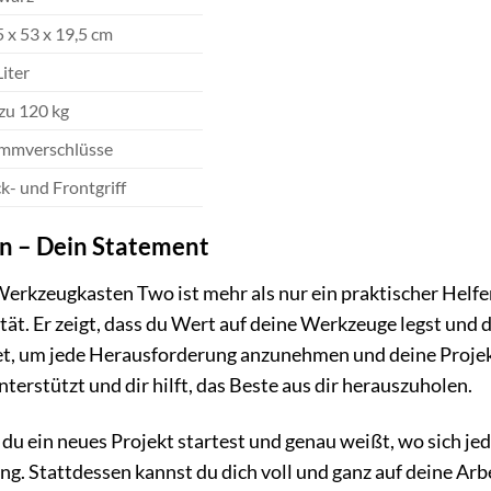
5 x 53 x 19,5 cm
Liter
 zu 120 kg
mmverschlüsse
k- und Frontgriff
n – Dein Statement
eugkasten Two ist mehr als nur ein praktischer Helfer. E
ät. Er zeigt, dass du Wert auf deine Werkzeuge legst und
et, um jede Herausforderung anzunehmen und deine Projekte
nterstützt und dir hilft, das Beste aus dir herauszuholen.
du ein neues Projekt startest und genau weißt, wo sich je
. Stattdessen kannst du dich voll und ganz auf deine Arbe