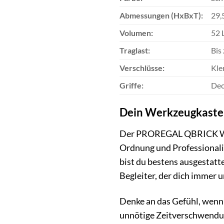
Abmessungen (HxBxT):
29,
Volumen:
52 
Traglast:
Bis
Verschlüsse:
Kle
Griffe:
Dec
Dein Werkzeugkaste
Der PROREGAL QBRICK Werkz
Ordnung und Professionalit
bist du bestens ausgestatt
Begleiter, der dich immer u
Denke an das Gefühl, wenn 
unnötige Zeitverschwendung