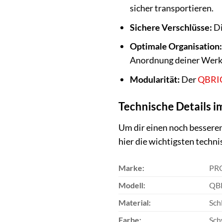
sicher transportieren.
Sichere Verschlüsse:
Di
Optimale Organisation
Anordnung deiner Werk
Modularität:
Der
QBRI
Technische Details i
Um dir einen noch bessere
hier die wichtigsten techn
Marke:
PR
Modell:
QBR
Material:
Sch
Farbe:
Sch