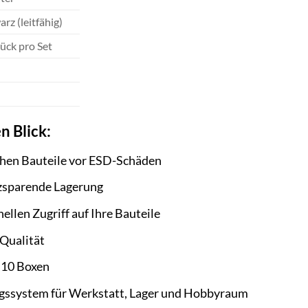
rz (leitfähig)
ück pro Set
n Blick:
schen Bauteile vor ESD-Schäden
tzsparende Lagerung
ellen Zugriff auf Ihre Bauteile
 Qualität
 10 Boxen
gssystem für Werkstatt, Lager und Hobbyraum