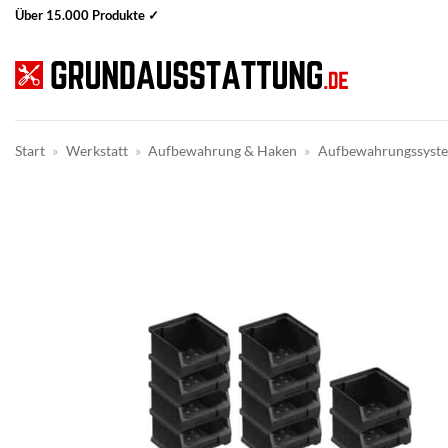
Zum
Über 15.000 Produkte ✓
Inhalt
springen
Start
»
Werkstatt
»
Aufbewahrung & Haken
»
Aufbewahrungssyst