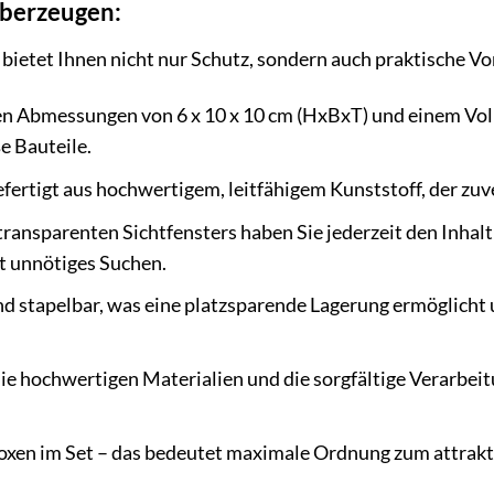
überzeugen:
tet Ihnen nicht nur Schutz, sondern auch praktische Vorte
n Abmessungen von 6 x 10 x 10 cm (HxBxT) und einem Volu
ße Bauteile.
fertigt aus hochwertigem, leitfähigem Kunststoff, der zuve
ransparenten Sichtfensters haben Sie jederzeit den Inhalt
t unnötiges Suchen.
d stapelbar, was eine platzsparende Lagerung ermöglicht u
e hochwertigen Materialien und die sorgfältige Verarbeitu
oxen im Set – das bedeutet maximale Ordnung zum attrakti