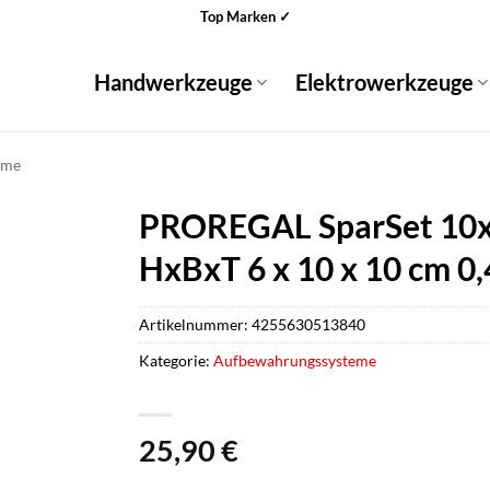
Top Marken ✓
Handwerkzeuge
Elektrowerkzeuge
eme
PROREGAL SparSet 10x L
HxBxT 6 x 10 x 10 cm 0,
Artikelnummer:
4255630513840
Kategorie:
Aufbewahrungssysteme
25,90
€