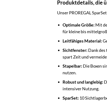
Produktdetails, die 
Unser PROREGAL SparSet bie
Optimale Größe:
Mit de
für kleine bis mittelgro
Leitfähiges Material:
Ge
Sichtfenster:
Dank des t
spart Zeit und vermeide
Stapelbar:
Die Boxen sin
nutzen.
Robust und langlebig:
Di
intensiver Nutzung.
SparSet:
10 Sichtlagerb