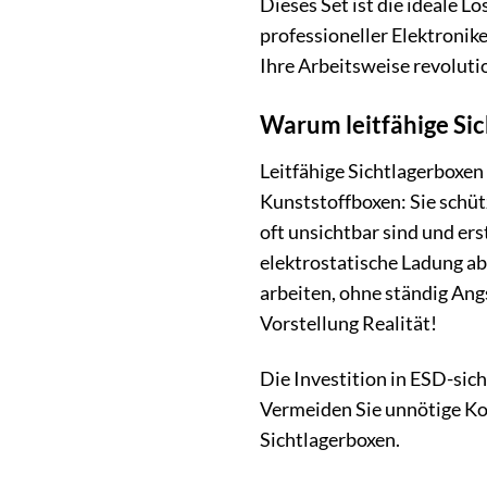
Dieses Set ist die ideale L
professioneller Elektroni
Ihre Arbeitsweise revoluti
Warum leitfähige Sich
Leitfähige Sichtlagerboxen
Kunststoffboxen: Sie schüt
oft unsichtbar sind und er
elektrostatische Ladung abg
arbeiten, ohne ständig An
Vorstellung Realität!
Die Investition in ESD-sich
Vermeiden Sie unnötige Kos
Sichtlagerboxen.