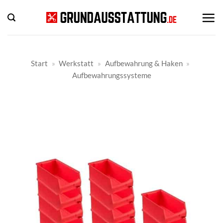
Zum
Inhalt
springen
Start
»
Werkstatt
»
Aufbewahrung & Haken
»
Aufbewahrungssysteme