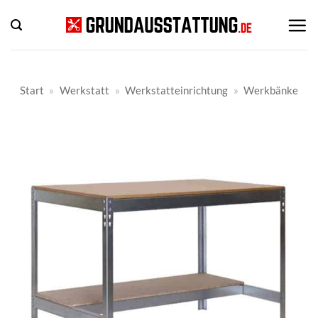
Zum
Inhalt
springen
Start
»
Werkstatt
»
Werkstatteinrichtung
»
Werkbänke