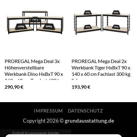
PROREGAL Mega Deal 3x
PROREGAL Mega Deal 2x
Höhenverstellbare
Werkbank Tiger HxBxT 90 x
Werkbank Dino HxBxT 90 x
140 x 60 cm Fachlast 300 kg
160 x 60 cm Traglast 600 kg
Schwarz
290,90
€
193,90
€
Schwarz
IMPRESSUM
DATENSCHUTZ
Copyright 2026 ©
grundausstattung.de