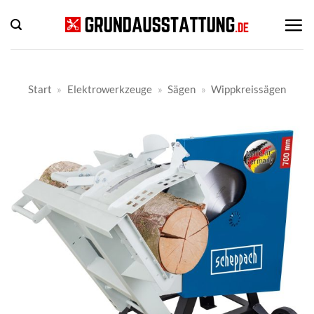
Zum
Inhalt
springen
Start
»
Elektrowerkzeuge
»
Sägen
»
Wippkreissägen