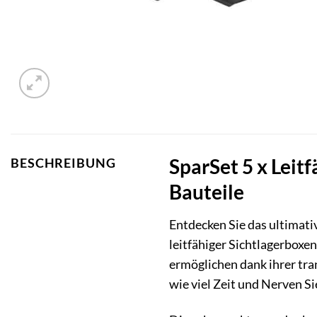
SparSet 5 x Leit
BESCHREIBUNG
Bauteile
Entdecken Sie das ultimati
leitfähiger Sichtlagerboxe
ermöglichen dank ihrer tra
wie viel Zeit und Nerven S