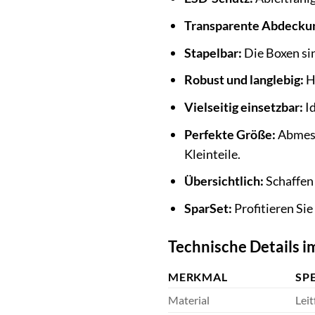
Transparente Abdecku
Stapelbar:
Die Boxen sin
Robust und langlebig:
H
Vielseitig einsetzbar:
Id
Perfekte Größe:
Abmess
Kleinteile.
Übersichtlich:
Schaffen 
SparSet:
Profitieren Si
Technische Details im
MERKMAL
SP
Material
Leit