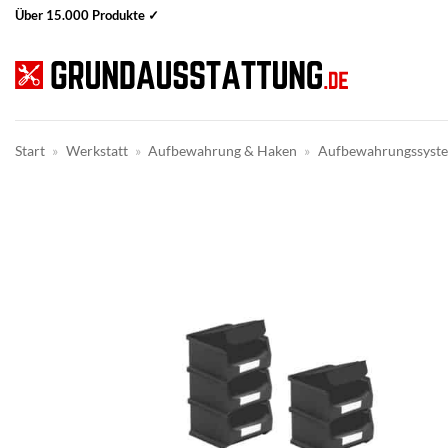
Zum
Über 15.000 Produkte ✓
Inhalt
springen
Start
»
Werkstatt
»
Aufbewahrung & Haken
»
Aufbewahrungssyst