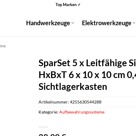
Top Marken ✓
Handwerkzeuge
Elektrowerkzeuge
eme
SparSet 5 x Leitfähige 
HxBxT 6 x 10 x 10 cm 0,
Sichtlagerkasten
Artikelnummer:
4255630544288
Kategorie:
Aufbewahrungssysteme