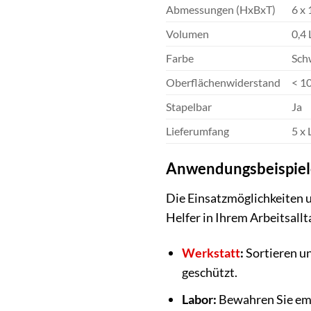
Abmessungen (HxBxT)
6 x 
Volumen
0,4 
Farbe
Sch
Oberflächenwiderstand
< 1
Stapelbar
Ja
Lieferumfang
5 x 
Anwendungsbeispiele:
Die Einsatzmöglichkeiten un
Helfer in Ihrem Arbeitsall
Werkstatt
:
Sortieren un
geschützt.
Labor:
Bewahren Sie emp