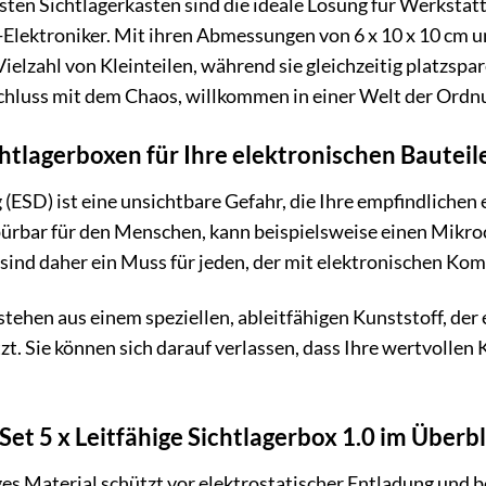
en Sichtlagerkästen sind die ideale Lösung für Werkstätt
Elektroniker. Mit ihren Abmessungen von 6 x 10 x 10 cm u
Vielzahl von Kleinteilen, während sie gleichzeitig platzsp
chluss mit dem Chaos, willkommen in einer Welt der Ordnu
htlagerboxen für Ihre elektronischen Bauteil
 (ESD) ist eine unsichtbare Gefahr, die Ihre empfindlichen
pürbar für den Menschen, kann beispielsweise einen Mikroc
 sind daher ein Muss für jeden, der mit elektronischen Ko
tehen aus einem speziellen, ableitfähigen Kunststoff, der 
zt. Sie können sich darauf verlassen, dass Ihre wertvolle
Set 5 x Leitfähige Sichtlagerbox 1.0 im Überbl
es Material schützt vor elektrostatischer Entladung und 