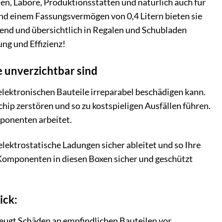
en, Labore, Produktionsstätten und natürlich auch für
nd einem Fassungsvermögen von 0,4 Litern bieten sie
arend und übersichtlich in Regalen und Schubladen
ng und Effizienz!
e unverzichtbar sind
 elektronischen Bauteile irreparabel beschädigen kann.
hip zerstören und so zu kostspieligen Ausfällen führen.
mponenten arbeitet.
elektrostatische Ladungen sicher ableitet und so Ihre
n Komponenten in diesen Boxen sicher und geschützt
ick:
beugt Schäden an empfindlichen Bauteilen vor.