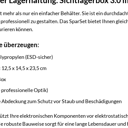
t mehr als nur ein einfacher Behälter. Sie ist ein durchdac
rofessionell zu gestalten. Das SparSet bietet Ihnen gleich
urieren können.
ie überzeugen:
olypropylen (ESD-sicher)
:
12,5 x 14,5 x 23,5 cm
Box
 professionelle Optik)
e Abdeckung zum Schutz vor Staub und Beschädigungen
hützt Ihre elektronischen Komponenten vor elektrostatisch
e robuste Bauweise sorgt für eine lange Lebensdauer und