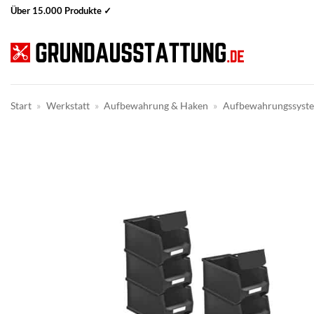
Zum
Über 15.000 Produkte ✓
Inhalt
springen
Start
»
Werkstatt
»
Aufbewahrung & Haken
»
Aufbewahrungssyst