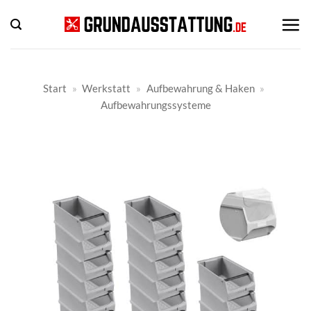
Zum
Inhalt
springen
Start
»
Werkstatt
»
Aufbewahrung & Haken
»
Aufbewahrungssysteme