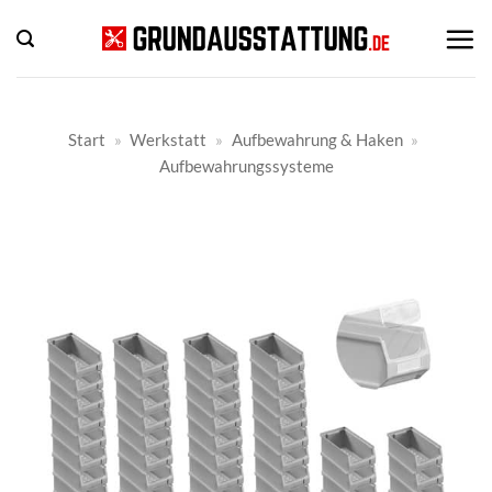
Zum
Inhalt
springen
Start
»
Werkstatt
»
Aufbewahrung & Haken
»
Aufbewahrungssysteme