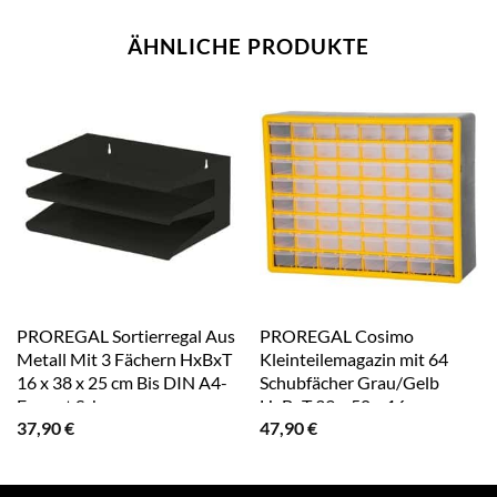
ÄHNLICHE PRODUKTE
PROREGAL Sortierregal Aus
PROREGAL Cosimo
Metall Mit 3 Fächern HxBxT
Kleinteilemagazin mit 64
16 x 38 x 25 cm Bis DIN A4-
Schubfächer Grau/Gelb
Format Schwarz
HxBxT 39 x 50 x 16 cm
37,90
€
47,90
€
Kleinteileregal
Sortimentsboxen
Sortimentskastenregal