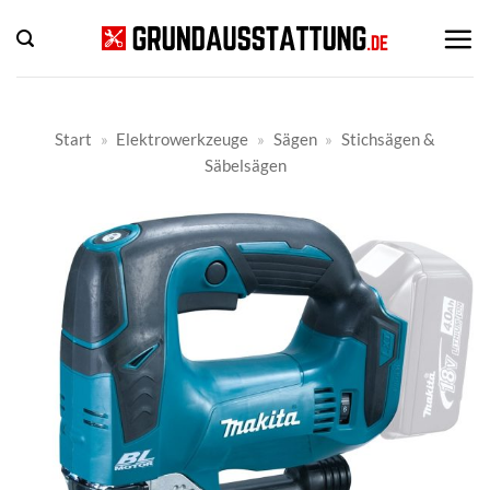
Zum
Inhalt
springen
Start
»
Elektrowerkzeuge
»
Sägen
»
Stichsägen &
Säbelsägen