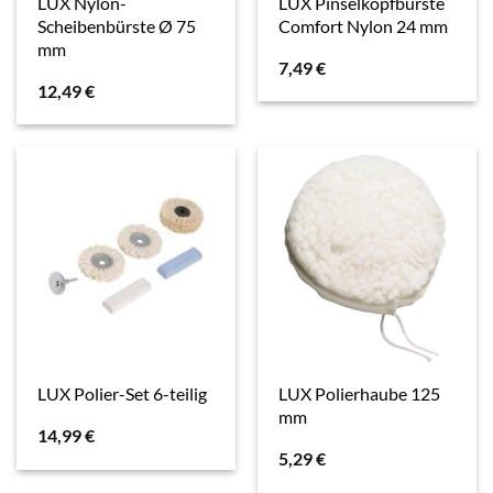
LUX Nylon-
LUX Pinselkopfbürste
Scheibenbürste Ø 75
Comfort Nylon 24 mm
mm
7,49
€
12,49
€
LUX Polierhaube 125
LUX Polier-Set 6-teilig
mm
14,99
€
5,29
€