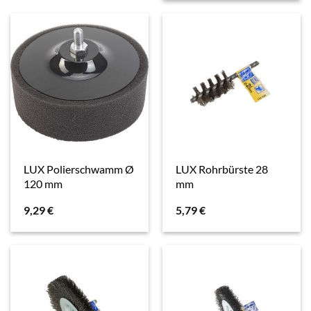
LUX Polierschwamm Ø
LUX Rohrbürste 28
120 mm
mm
9,29
€
5,79
€