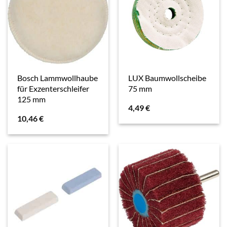
Bosch Lammwollhaube
LUX Baumwollscheibe
für Exzenterschleifer
75 mm
125 mm
4,49
€
10,46
€