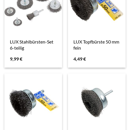
LUX Stahlbürsten-Set
LUX Topfbürste 50 mm
6-teilig
fein
9,99
€
4,49
€