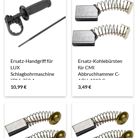
Ersatz-Handgriff für
Ersatz-Kohlebürsten
LUX
für CMI
Schlagbohrmaschine
Abbruchhammer C-
SBM-750 A
ABH-1010 C
10,99
€
3,49
€