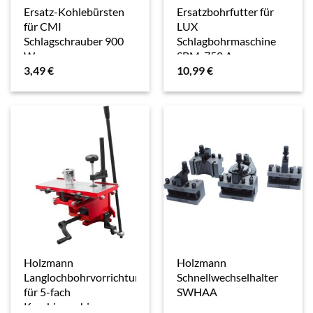
Ersatz-Kohlebürsten
Ersatzbohrfutter für
für CMI
LUX
Schlagschrauber 900
Schlagbohrmaschine
W
SBM-750 A
3,49
€
10,99
€
Holzmann
Holzmann
Langlochbohrvorrichtung
Schnellwechselhalter
für 5-fach
SWHAA
Kombimaschine