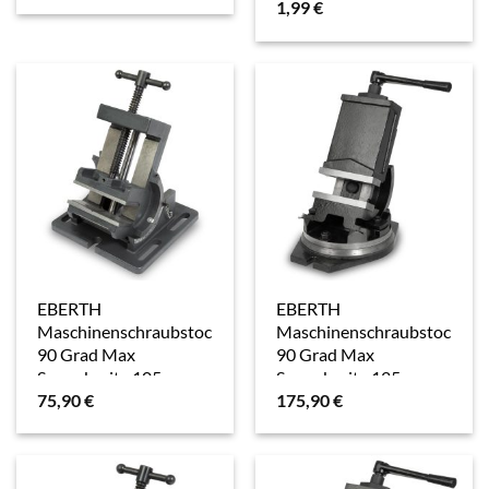
1,99
€
EBERTH
EBERTH
Maschinenschraubstock
Maschinenschraubstock
90 Grad Max
90 Grad Max
Spannbreite 105 mm
Spannbreite 125 mm
75,90
€
175,90
€
Backenbreite 100 mm
Backenbreite 160 mm