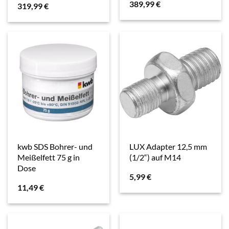
389,99
€
319,99
€
K5260LLL
kwb SDS Bohrer- und
LUX Adapter 12,5 mm
Meißelfett 75 g in
(1/2“) auf M14
Dose
5,99
€
11,49
€