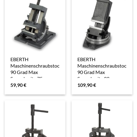
EBERTH
EBERTH
Maschinenschraubstock
Maschinenschraubstock
90 Grad Max
90 Grad Max
Spannbreite 75 mm
Spannbreite 80 mm
59,90
€
109,90
€
Backenbreite 75 mm
Backenbreite 100 mm