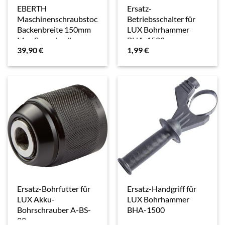
EBERTH
Ersatz-
Maschinenschraubstock
Betriebsschalter für
Backenbreite 150mm
LUX Bohrhammer
Max Spannbreite
BHA-1500
39,90
€
1,99
€
129mm
Ersatz-Bohrfutter für
Ersatz-Handgriff für
LUX Akku-
LUX Bohrhammer
Bohrschrauber A-BS-
BHA-1500
20