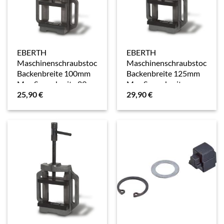
EBERTH
EBERTH
Maschinenschraubstock
Maschinenschraubstock
Backenbreite 100mm
Backenbreite 125mm
Max Spannbreite 89mm
Max Spannbreite
25,90
€
29,90
€
100mm