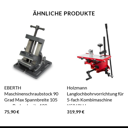
ÄHNLICHE PRODUKTE
EBERTH
Holzmann
Maschinenschraubstock 90
Langlochbohrvorrichtung für
Grad Max Spannbreite 105
5-fach Kombimaschine
mm Backenbreite 100 mm
K5260LLL
75,90
€
319,99
€